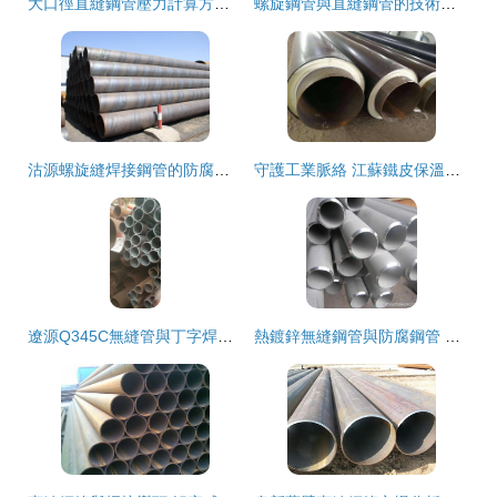
大口徑直縫鋼管壓力計算方式全解析 從理論到實際應用
螺旋鋼管與直縫鋼管的技術差異及應用場景解析
沽源螺旋縫焊接鋼管的防腐工藝與應用解析
守護工業脈絡 江蘇鐵皮保溫鋼管與華夏洲際丁字焊卷管的工藝價值
遼源Q345C無縫管與丁字焊卷管價格行情分析
熱鍍鋅無縫鋼管與防腐鋼管 品質與應用解析