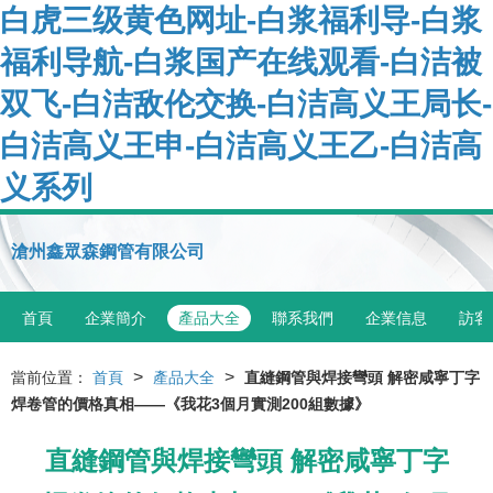
白虎三级黄色网址-白浆福利导-白浆
福利导航-白浆国产在线观看-白洁被
双飞-白洁敌伦交换-白洁高义王局长-
白洁高义王申-白洁高义王乙-白洁高
义系列
滄州鑫眾森鋼管有限公司
首頁
企業簡介
產品大全
聯系我們
企業信息
訪客
>
>
當前位置：
首頁
產品大全
直縫鋼管與焊接彎頭 解密咸寧丁字
焊卷管的價格真相——《我花3個月實測200組數據》
直縫鋼管與焊接彎頭 解密咸寧丁字