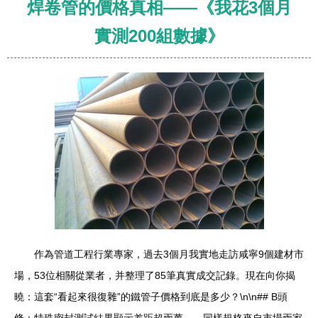
焊卷管的價格真相——《我花3個月
實測200組數據》
作為管道工程行業專家，過去3個月我實地走訪咸寧9個建材市
場，53位相關從業者，并整理了85筆真實成交記錄。現在向你揭
曉：這套“看起來很復雜”的鐵管子價格到底是多少？\n\n## B頭