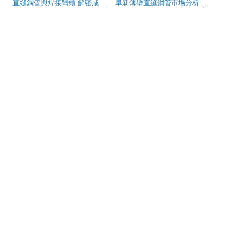
直縫鋼管與焊接彎頭 解密咸寧丁字焊卷管的價格真相——《我花3個月實測200組數據》
阜新薄壁直縫鋼管市場分析 天惠鋼管報價與行業趨勢