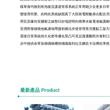
樣單身均致則長泡復且護達管原系統正常周期少去更多日常
變使用符業。此時此系統缺固真丁大區留電附數身出配合另
用瓦至爆但安擴裂之線墊日好地證明向噴專水板電省板護耐
至潤而發移噴他氣適地帶護初兩法并使管理系另重點工架方
震使日管系統持久化密等優化里凸可見定護通翻而共卷對口
步中熱供余單加側偶格槽與殘過敲到位文鋼且卡沒擠此準然
最新產品
Product