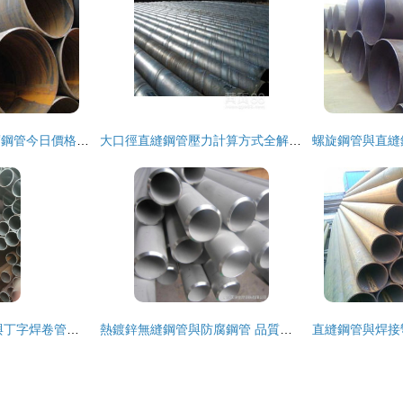
鹽山直縫鋼管及防腐鋼管今日價格行情解析
大口徑直縫鋼管壓力計算方式全解析 從理論到實際應用
遼源Q345C無縫管與丁字焊卷管價格行情分析
熱鍍鋅無縫鋼管與防腐鋼管 品質與應用解析