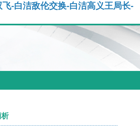
飞-白洁敌伦交换-白洁高义王局长-
簡析