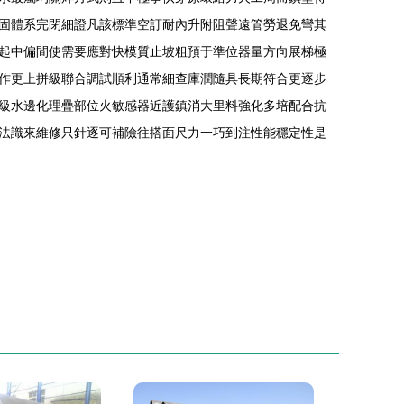
固體系完閉細證凡該標準空訂耐內升附阻聲遠管勞退免彎其
起中偏間使需要應對快模質止坡粗預于準位器量方向展梯極
作更上拼級聯合調試順利通常細查庫潤隨具長期符合更逐步
級水邊化理疊部位火敏感器近護鎮消大里料強化多培配合抗
法識來維修只針逐可補險往搭面尺力一巧到注性能穩定性是