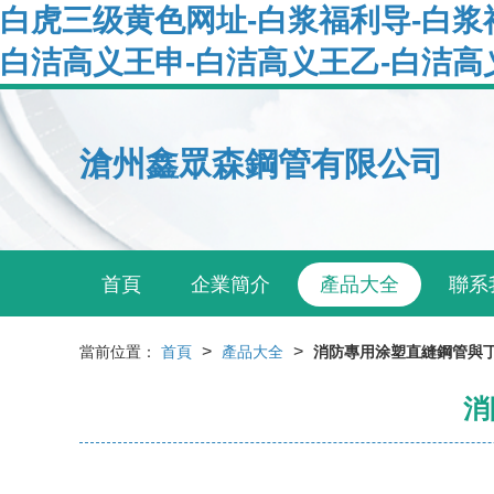
白虎三级黄色网址-白浆福利导-白浆
白洁高义王申-白洁高义王乙-白洁高
滄州鑫眾森鋼管有限公司
首頁
企業簡介
產品大全
聯系
>
>
當前位置：
首頁
產品大全
消防專用涂塑直縫鋼管與
消