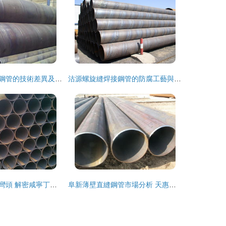
螺旋鋼管與直縫鋼管的技術差異及應用場景解析
沽源螺旋縫焊接鋼管的防腐工藝與應用解析
直縫鋼管與焊接彎頭 解密咸寧丁字焊卷管的價格真相——《我花3個月實測200組數據》
阜新薄壁直縫鋼管市場分析 天惠鋼管報價與行業趨勢