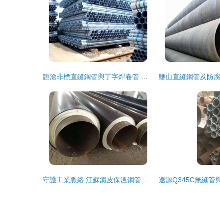
臨滄非標直縫鋼管與丁字焊卷管 品質與信賴的選擇
守護工業脈絡 江蘇鐵皮保溫鋼管與華夏洲際丁字焊卷管的工藝價值