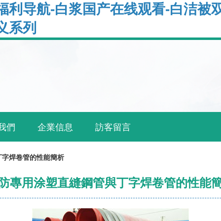
福利导航-白浆国产在线观看-白洁被双
义系列
我們
企業信息
訪客留言
丁字焊卷管的性能簡析
防專用涂塑直縫鋼管與丁字焊卷管的性能